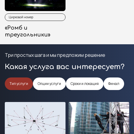
Цирковой номер
«Ромб и
треугольники»
Три простых шага и мы предложим решение
Какая услуга вас интересует?
Тип услуги
Опции услуги
Сроки и локация
Финал