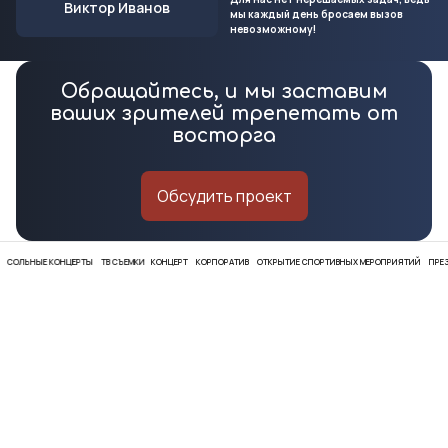
Виктор Иванов
мы каждый день бросаем вызов
невозможному!
Обращайтесь, и мы заставим
ваших зрителей трепетать от
восторга
Обсудить проект
НЫЕ КОНЦЕРТЫ
ТВ СЪЕМКИ
КОНЦЕРТ
КОРПОРАТИВ
ОТКРЫТИЕ СПОРТИВНЫХ МЕРОПРИЯТИЙ
ПРЕЗЕНТАЦИ