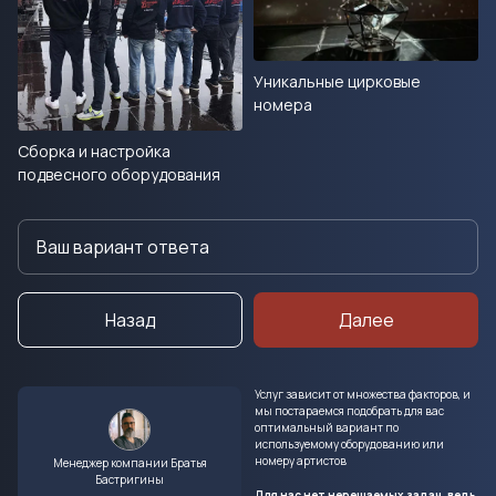
Уникальные цирковые
номера
Сборка и настройка
подвесного оборудования
Назад
Далее
Услуг зависит от множества факторов, и
мы постараемся подобрать для вас
оптимальный вариант по
используемому оборудованию или
номеру артистов
Менеджер компании Братья
Бастригины
Для нас нет нерешаемых задач, ведь