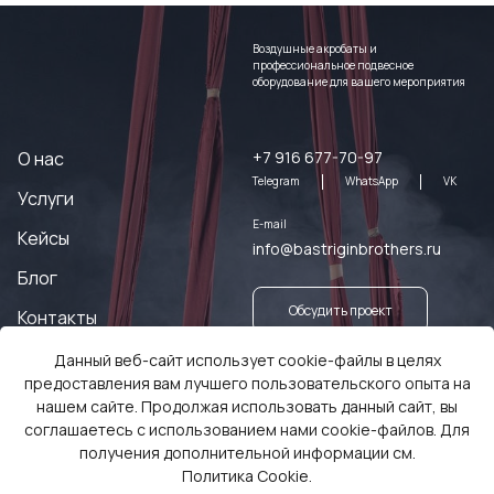
Воздушные акробаты и
профессиональное подвесное
оборудование для вашего мероприятия
О нас
+7 916 677-70-97
Telegram
WhatsApp
VK
Услуги
E-mail
Кейсы
info@bastriginbrothers.ru
Блог
Обсудить проект
Контакты
Данный веб-сайт использует cookie-файлы в целях
Заказать оборудование
предоставления вам лучшего пользовательского опыта на
нашем сайте. Продолжая использовать данный сайт, вы
соглашаетесь с использованием нами cookie-файлов. Для
получения дополнительной информации см.
Политика Cookie
.