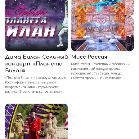
Дима Билан Сольный
Мисс Россия
концерт «Планета
Мисс Россия — ежегодный российский
национальный конкурс красоты,
Билан»
проводимый с 1993 года. Конкурс
«Планета Билан» — это шоу в новом для
является преемницей советского
России формате на стыке музыки,
конкурса красоты — «Мисс СССР».
перформанса, кино и героического
комикса. Это фильм в жанре фэнтези,
сыгранный вживую на сцене!