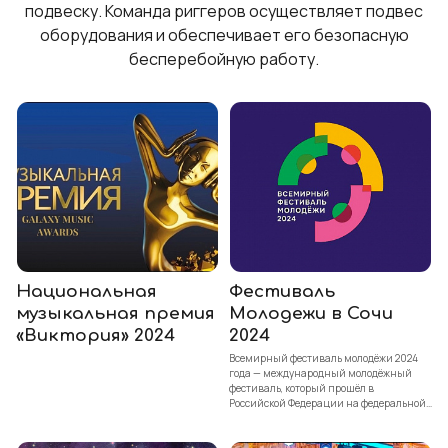
подвеску. Команда риггеров осуществляет подвес
оборудования и обеспечивает его безопасную
бесперебойную работу.
Национальная
Фестиваль
музыкальная премия
Молодежи в Сочи
«Виктория» 2024
2024
Всемирный фестиваль молодёжи 2024
года — международный молодёжный
фестиваль, который прошёл в
Российской Федерации на федеральной
территории Сириус в период с 29
февраля по 7 марта.