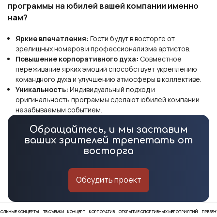
программы на юбилей вашей компании именно
нам?
Яркие впечатления:
Гости будут в восторге от
зрелищных номеров и профессионализма артистов.
Повышение корпоративного духа:
Совместное
переживание ярких эмоций способствует укреплению
командного духа и улучшению атмосферы в коллективе.
Уникальность:
Индивидуальный подход и
оригинальность программы сделают юбилей компании
незабываемым событием.
Обращайтесь, и мы заставим
ваших зрителей трепетать от
восторга
Обсудить проект
НЦЕРТЫ
ТВ СЪЕМКИ
КОНЦЕРТ
КОРПОРАТИВ
ОТКРЫТИЕ СПОРТИВНЫХ МЕРОПРИЯТИЙ
ПРЕЗЕНТАЦИЯ
ОТК