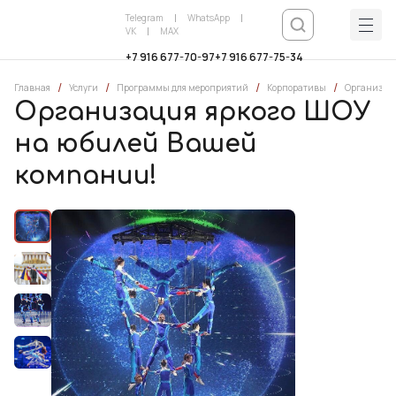
Telegram
WhatsApp
VK
MAX
+7 916 677-70-97
+7 916 677-75-34
/
/
/
/
Главная
Услуги
Программы для мероприятий
Корпоративы
Организаци
Организация яркого ШОУ
на юбилей Вашей
компании!