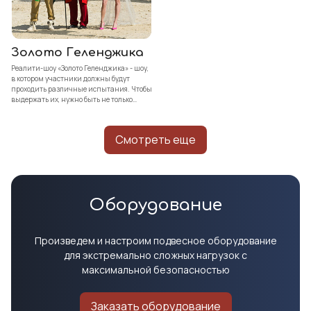
Золото Геленджика
Реалити-шоу «Золото Геленджика» - шоу,
в котором участники должны будут
проходить различные испытания. Чтобы
выдержать их, нужно быть не только
смелым и сильным, но и отчаянным.
Героям проекта, например, предстоит
пробежаться по шаткому мосту, сразиться
Смотреть еще
с сумоистом, перепрыгнуть пропасть и
многое другое. Победитель получит
главный приз: килограммовый слиток
золота.
Оборудование
Произведем и настроим подвесное оборудование
для экстремально сложных нагрузок с
максимальной безопасностью
Заказать оборудование