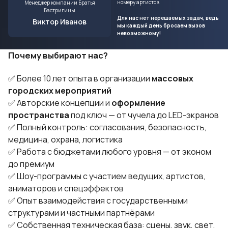
номеру артистов
Менеджер компании Братья
Бастригины
Для нас нет нерешаемых задач, ведь
Виктор Иванов
мы каждый день бросаем вызов
невозможному!
Почему выбирают нас?
✅ Более 10 лет опыта в организации
массовых
городских мероприятий
✅ Авторские концепции и
оформление
пространства
под ключ — от чучела до LED-экранов
✅ Полный контроль: согласования, безопасность,
медицина, охрана, логистика
✅ Работа с бюджетами любого уровня — от эконом
до премиум
✅ Шоу-программы с участием ведущих, артистов,
аниматоров и спецэффектов
✅ Опыт взаимодействия с государственными
структурами и частными партнёрами
✅ Собственная техническая база: сцены, звук, свет,