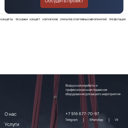
Обсудить проект
В СЪЕМКИ
КОНЦЕРТ
КОРПОРАТИВ
ОТКРЫТИЕ СПОРТИВНЫХ МЕРОПРИЯТИЙ
ПРЕЗЕНТАЦИЯ
ОТКРЫТИЕ ФЕС
Воздушные акробаты и
профессиональное подвесное
оборудование для вашего мероприятия
О нас
+7 916 677-70-97
Telegram
WhatsApp
VK
Услуги