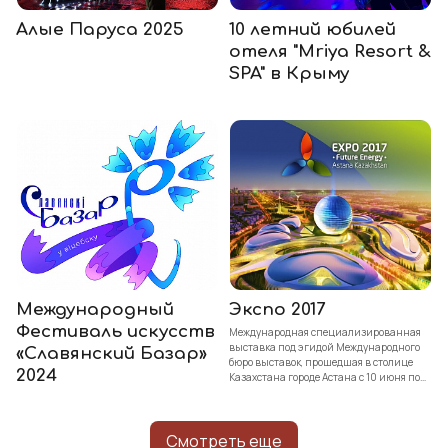
Алые Паруса 2025
10 летний юбилей
отеля "Mriya Resort &
SPA" в Крыму
Международный
Экспо 2017
Фестиваль искусств
Международная специализированная
выставка под эгидой Международного
«Славянский Базар»
бюро выставок, прошедшая в столице
2024
Казахстана городе Астана с 10 июня по
10 сентября 2017 года. Тема выставки
«Энергия будущего».
Смотреть еще