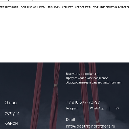
ЕСТИВАЛЯ
СОЛЬНЫЕ КОНЦЕРТЫ
ТВ СЪЕМКИ
КОНЦЕРТ
КОРПОРАТИВ
ОТКРЫТИЕ СПОРТИВНЫХ МЕРОПРИЯ
Воздушные акробаты и
профессиональное подвесное
оборудование для вашего мероприятия
О нас
+7 916 677-70-97
Telegram
WhatsApp
VK
Услуги
E-mail
Кейсы
info@bastriginbrothers.ru