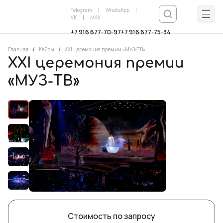
Telegram
WhatsApp
VK
MAX
+7 916 677-70-97
+7 916 677-75-34
/
/
Главная
Кейсы
XXI церемония премии «МУЗ-ТВ»
XXI церемония премии
«МУЗ-ТВ»
Стоимость по запросу