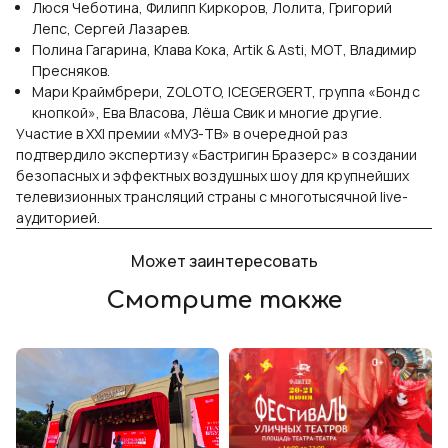
Люся Чеботина, Филипп Киркоров, Лолита, Григорий
Лепс, Сергей Лазарев.
Полина Гагарина, Клава Кока, Artik & Asti, МОТ, Владимир
Пресняков.
Мари Краймбрери, ZOLOTO, ICEGERGERT, группа «Бонд с
кнопкой», Ева Власова, Лёша Свик и многие другие.
Участие в XXI премии «МУЗ-ТВ» в очередной раз
подтвердило экспертизу «Бастригин Бразерс» в создании
безопасных и эффектных воздушных шоу для крупнейших
телевизионных трансляций страны с многотысячной live-
аудиторией.
Может заинтересовать
Смотрите также