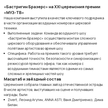
«Бастригин Бразерс» на XXI церемония премии
«МУЗ-ТВ»
Наша компания выступила в качестве ключевого подрядчика
в части организации воздушных номеров и цирковой
техники.
Выполненные задачи: Команда воздушного шоу
«Бастригин Бразерс» осуществила монтаж сложного
циркового оборудования и обеспечивала управление
полётами артистов во время шоу
Специфика: Работа на премиях такого уровня требует
высочайшей точности, безопасности и синхронизации с
режиссурой прямого эфира, так как номера с
воздушными гимнастами являются одними из самых
сложных и зрелищных частей шоу.
Масштаб и звёздный состав
Церемония собрала главных звёзд отечественной эстрады.
В числе артистов, выступавших на сцене и получавших
награды, были:
Zivert, Леонид Агутин, ANNA ASTI, Ваня Дмитриенко, Дима
Билан.