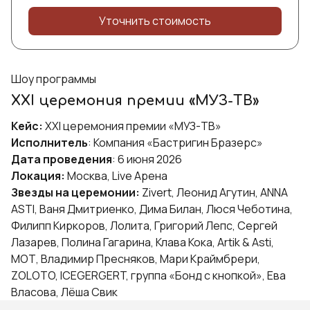
Уточнить стоимость
Шоу программы
XXI церемония премии «МУЗ-ТВ»
Кейс:
XXI церемония премии «МУЗ-ТВ»
Исполнитель
: Компания «Бастригин Бразерс»
Дата проведения
: 6 июня 2026
Локация:
Москва, Live Арена
Звезды на церемонии:
Zivert, Леонид Агутин, ANNA
ASTI, Ваня Дмитриенко, Дима Билан, Люся Чеботина,
Филипп Киркоров, Лолита, Григорий Лепс, Сергей
Лазарев, Полина Гагарина, Клава Кока, Artik & Asti,
МОТ, Владимир Пресняков, Мари Краймбрери,
ZOLOTO, ICEGERGERT, группа «Бонд с кнопкой», Ева
Власова, Лёша Свик