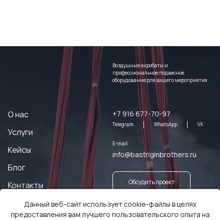
Воздушные акробаты и
профессиональное подвесное
оборудование для вашего мероприятия
О нас
+7 916 677-70-97
Telegram
WhatsApp
VK
Услуги
E-mail
Кейсы
info@bastriginbrothers.ru
Блог
Обсудить проект
Контакты
Данный веб-сайт использует cookie-файлы в целях
Заказать оборудование
предоставления вам лучшего пользовательского опыта на