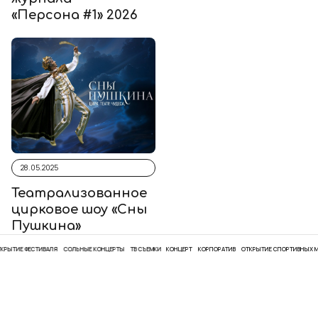
«Персона #1» 2026
28.05.2025
Театрализованное
цирковое шоу «Сны
Пушкина»
ИЕ ФЕСТИВАЛЯ
СОЛЬНЫЕ КОНЦЕРТЫ
ТВ СЪЕМКИ
КОНЦЕРТ
КОРПОРАТИВ
ОТКРЫТИЕ СПОРТИВНЫХ МЕРО