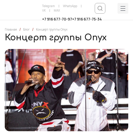
Telegram
WhatsApp
VK
MAX
+7 916 677-70-97
+7 916 677-75-34
/
/
Главная
Блог
Концерт группы Onyx
Концерт группы Onyx