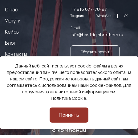
О нас
+7 916 677-70-97
Telegram
WhatsApp
VK
Услуги
E-mail
Кейсы
info@bastriginbrothers.ru
Блог
Обсудить проект
Контакты
Данный веб-сайт использует cookie-файлы в целях
Заказать оборудование
предоставления вам лучшего пользовательского опыта на
нашем сайте. Продолжая использовать данный сайт, вы
соглашаетесь с использованием нами cookie-файлов. Для
получения дополнительной информации см.
Политика Cookie
.
Принять
Смотреть видео
о компании